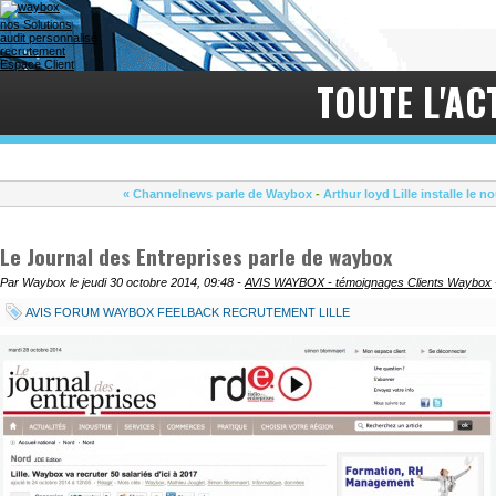
nos Solutions
audit personnalisé
recrutement
Espace Client
TOUTE L'AC
« Channelnews parle de Waybox
-
Arthur loyd Lille installe le
Le Journal des Entreprises parle de waybox
Par Waybox le jeudi 30 octobre 2014, 09:48 -
AVIS WAYBOX - témoignages Clients Waybox
AVIS FORUM WAYBOX FEELBACK RECRUTEMENT LILLE